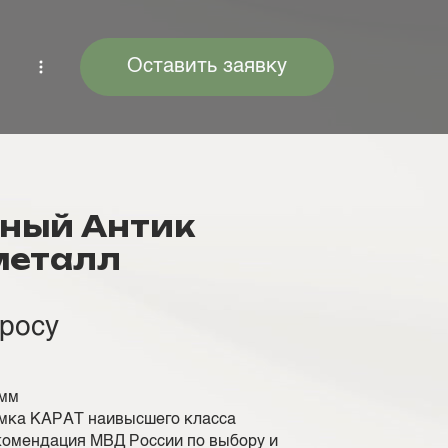
Оставить заявку
дный Антик
металл
просу
 мм
амка КАРАТ наивысшего класса
комендация МВД России по выбору и