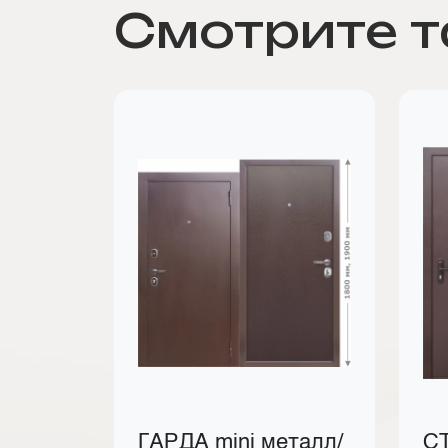
Смотрите 
ГАРДА mini металл/
С