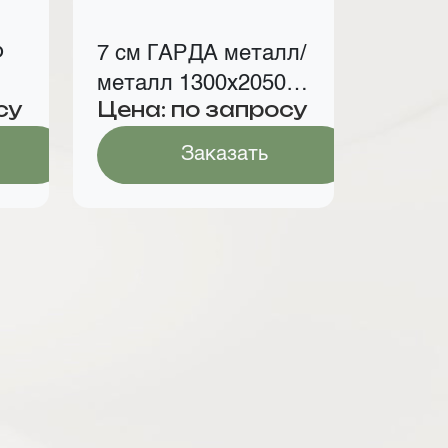
Ф
7 см ГАРДА металл/
металл 1300х2050
су
Цена: по запросу
мм
Заказать