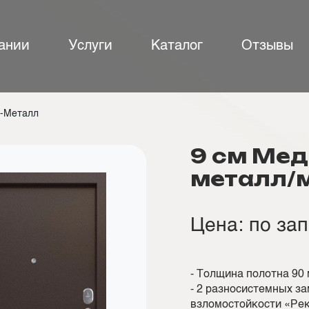
ании
Услуги
Каталог
Отзывы
-Металл
9 см Ме
металл/
Цена: по за
- Толщина полотна 90
- 2 разносистемных з
взломостойкости «Ре