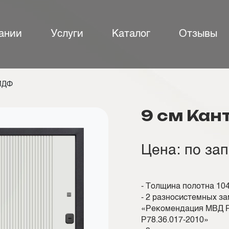
ании
Услуги
Каталог
Отзывы
МДФ
9 см Кан
Цена: по за
- Толщина полотна 10
- 2 разносистемных з
«Рекомендация МВД Р
Р78.36.017-2010»