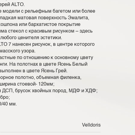
ерей ALTO.
 модели с рельефным багетом или более
гладкая матовая поверхность Эмалита,
кошпона или бархатистое покрытие
мма стекол с красивым рисунком – здесь
 любого ценителя эстетики.
TO 7 нанесен рисунок, в центре которого
масского узора.
астные по отношению к основному цвету
нги. На полотнах в цвете Ясень Белый
выполнен в цвете Ясень Грей.
борное полотно, объемная филенка,
ширина стоевой- 120мм;
 ДСП, брусок хвойных пород, МДФ и ХДФ;
бро;
/40 мм.
Velldoris