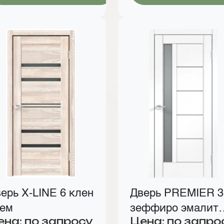
ерь X-LINE 6 клен
Дверь PREMIER 3
рем
зеффиро эмалит
ена: по запросу
Цена: по запро
текстур. 016-Р