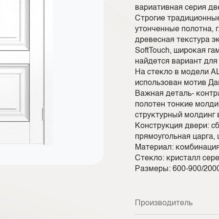
вариативная серия дв
Строгие традиционные
утонченные полотна, 
древесная текстура э
SoftTouch, широкая га
найдется вариант для
На стекло в модели AL
использован мотив Да
Важная деталь- контр
полотен тонкие молди
структурный молдинг 
Конструкция двери: с
прямоугольная царга, 
Материал: комбинация
Стекло: кристалл сере
Размеры: 600-900/2000
Производитель